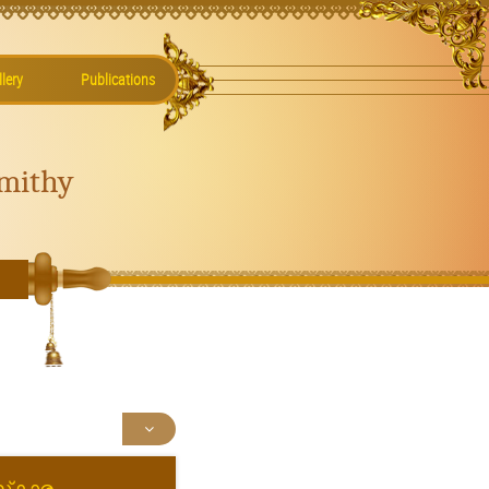
lery
Publications
mithy
്‌കാര