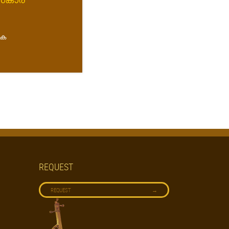
രക
REQUEST
→
REQUEST