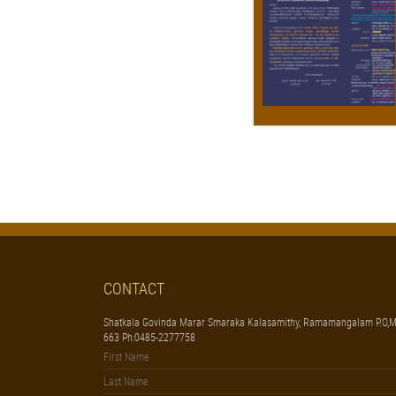
CONTACT
Shatkala Govinda Marar Smaraka Kalasamithy, Ramamangalam P.O,M
663 Ph:0485-2277758