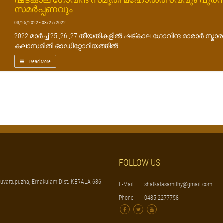
സമർപ്പണവും
03/25/2022 - 03/27/2022
2022 മാർച്ച് 25 ,26 ,27 തീയതികളിൽ ഷട്കാല ഗോവിന്ദ മാരാർ സ്മാ
കലാസമിതി ഓഡിറ്റോറിയത്തിൽ
Read More
FOLLOW US
uvattupuzha, Ernakulam Dist. KERALA-686
E-Mail
shatkalasamithy@gmail.com
Phone
0485-2277758